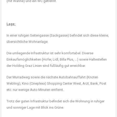
(mit Wanne) und ein WC getrennt.
Lage:
In einer ruhigen Seitengasse (Sackgasse) befindet sich diese kleine,
übersichtliche Wohnanlage.
Die umliegende Infrastruktur ist sehr komfortabel. Diverse
Einkaufsmöglichkeiten (Hofer, Lidl, Billa Plus, …) sowie Haltestellen
der Holding Graz Linien sind fußläufig gut erreichbar.
Der Murradweg sowie die nächste Autobahnauffahrt (Knoten
Webling), Kino (Cineplexx) Shopping Center West, Arzt, Bank, Post
etc. nur wenige Auto-Minuten entfernt.
Trotz der guten Infrastruktur befindet sich die Wohnung in ruhiger
und sonniger Lage mit Blick ins Grüne.