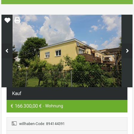
Kauf
€ 166.300,00 €
- Wohnung
willhaben-Code: 894144391