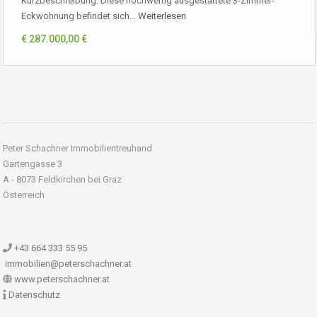
Kurzbeschreibung: Diese hochwertig ausgestattete 3-Zimmer-
Eckwohnung befindet sich…
Weiterlesen
€ 287.000,00 €
Peter Schachner Immobilientreuhand
Gartengasse 3
A - 8073 Feldkirchen bei Graz
Österreich
+43 664 333 55 95
immobilien@peterschachner.at
www.peterschachner.at
Datenschutz