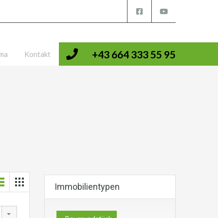
+43 664 333 55 95
rma
Kontakt
Immobilientypen