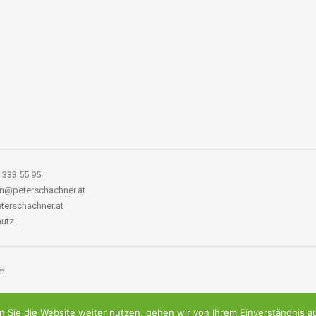
 333 55 95
n@peterschachner.at
erschachner.at
hutz
m
 Sie die Website weiter nutzen, gehen wir von Ihrem Einverständnis a